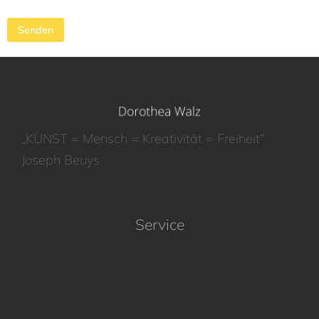
„KUNST = Mensch = Kreativität = Freiheit“
Joseph Beuys
Service