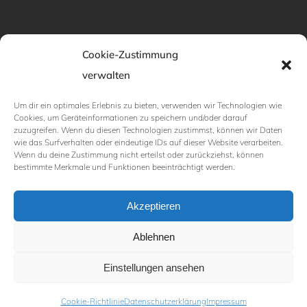
Cookie-Zustimmung
verwalten
Um dir ein optimales Erlebnis zu bieten, verwenden wir Technologien wie
Cookies, um Geräteinformationen zu speichern und/oder darauf
Kontakt
zuzugreifen. Wenn du diesen Technologien zustimmst, können wir Daten
wie das Surfverhalten oder eindeutige IDs auf dieser Website verarbeiten.
Wenn du deine Zustimmung nicht erteilst oder zurückziehst, können
bestimmte Merkmale und Funktionen beeinträchtigt werden.
Paulshöher Ring 5a, 19061 Schwerin, Deutschland
Akzeptieren
walz@schwerinkunst.de
Ablehnen
+49 152 01709330
Einstellungen ansehen
Cookie-Richtlinie
Datenschutzerklärung
Impressum